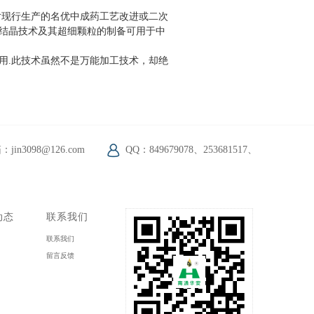
现行生产的名优中成药工艺改进或二次
结晶技术及其超细颗粒的制备可用于中
用.此技术虽然不是万能加工技术，却绝
jin3098@126.com
QQ：849679078、253681517、
动态
联系我们
闻
联系我们
态
留言反馈