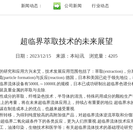
新闻动态：
公司新闻
行业动态
超临界萃取技术的未来展望
日期：2023/12/15
来源：本站讯
浏览量：4205
兴未艾，技术发展应用范围包括了：萃取(extraction)，分离(separat
)，颗粒形成(particle formation)与反应(reaction).德国，日本和美国
界流体设备有5000L～10000L的规模，日本已成功研制出超临界色谱
留及重金属的萃取与去除.
成分的萃取，纤维染色技术，半导体的清洗，特殊药用成分的颗粒生产等
性上的考量，将在未来超临界流体应用上，持续占有重要的地位.超临界水
碳在制造成本上的优点，也越来越受重视.
转移，为得到纯度较高的高附加值产品，对超临界流体逆流萃取和分馏萃
和超临界二氧化碳条件下的各类反应，更为人们所重视.超临界流体技术应
工，油漆印染，生物技术和医学等；有关超临界流体技术的基础理论研究