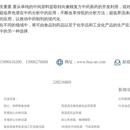
重要.要从单纯的中间原料提取转向兼顾复方中药新药的开发利用，或对
超临界色谱在中药分析中的应用，不断改革传统的分析方法；超临界流体
的应用，以推动中药制剂的现代化.
在不同的领域中，将可由食品到药品以至于化学品和工业化产品的生产应
中的另一种选择.
996616200、13906276600
网址：www.hua-an.com
邮箱：
228216869
新闻
石油仪器：
公司新
岩心、岩样制备设备
高温高压催化炼化反应装置
行业动
常规岩心分析仪器
高温高压反应釜
专项岩心分析仪器
岩心夹持器、物理模型
提高采收率及采油工艺实验仪器
ZR高压中间容器、气体采样器