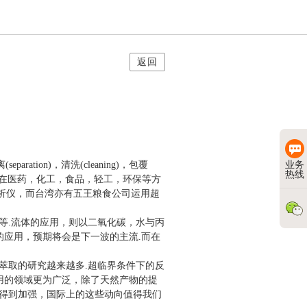
返回
ion)，清洗(cleaning)，包覆
业务
热线
已处于领先地位，在医药，化工，食品，轻工，环保等方
分析仪，而台湾亦有五王粮食公司运用超
.流体的应用，则以二氧化碳，水与丙
的应用，预期将会是下一波的主流.而在
取的研究越来越多.超临界条件下的反
用的领域更为广泛，除了天然产物的提
得到加强，国际上的这些动向值得我们