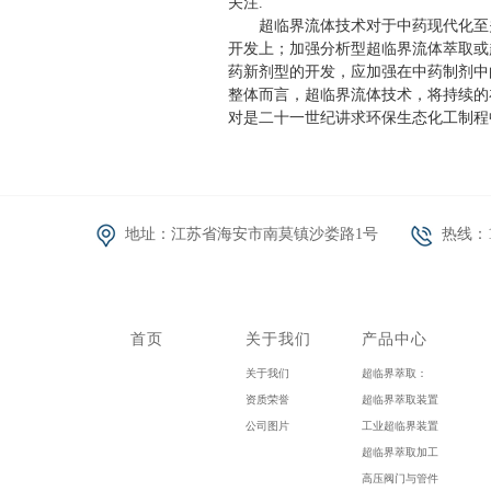
关注.
超临界流体技术对于中药现代化至关
开发上；加强分析型超临界流体萃取或
药新剂型的开发，应加强在中药制剂中
整体而言，超临界流体技术，将持续的
对是二十一世纪讲求环保生态化工制程
地址：江苏省海安市南莫镇沙娄路1号
热线：15
首页
关于我们
产品中心
关于我们
超临界萃取：
资质荣誉
超临界萃取装置
公司图片
工业超临界装置
超临界萃取加工
高压阀门与管件