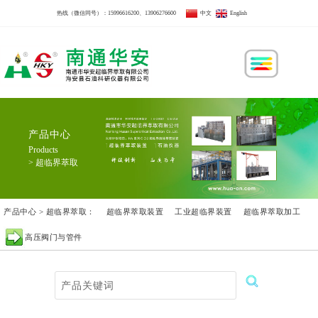
热线（微信同号）：
15996616200
、
13906276600
中文
English
产品中心
Products
> 超临界萃取
产品中心 > 超临界萃取：
超临界萃取装置
工业超临界装置
超临界萃取加工
高压阀门与管件