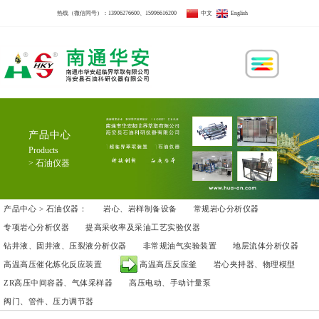
热线（微信同号）：
13906276600
、
15996616200
中文
English
产品中心
Products
> 石油仪器
产品中心 > 石油仪器：
岩心、岩样制备设备
常规岩心分析仪器
专项岩心分析仪器
提高采收率及采油工艺实验仪器
钻井液、固井液、压裂液分析仪器
非常规油气实验装置
地层流体分析仪器
高温高压催化炼化反应装置
高温高压反应釜
岩心夹持器、物理模型
ZR高压中间容器、气体采样器
高压电动、手动计量泵
阀门、管件、压力调节器