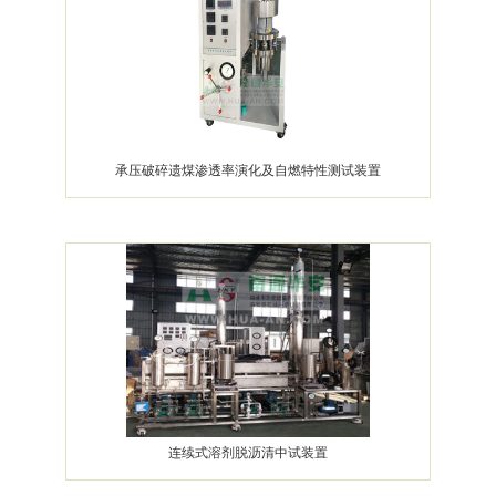
承压破碎遗煤渗透率演化及自燃特性测试装置
连续式溶剂脱沥清中试装置