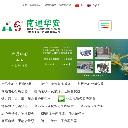
热线（微信同号）：
13906276600
、
15996616200
中文
English
产品中心
Products
> 石油仪器
产品中心 > 石油仪器：
岩心、岩样制备设备
常规岩心分析仪器
专项岩心分析仪器
提高采收率及采油工艺实验仪器
钻井液、固井液、压裂液分析仪器
非常规油气实验装置
地层流体分析仪器
高温高压催化炼化反应装置
高温高压反应釜
岩心夹持器、物理模型
ZR高压中间容器、气体采样器
高压电动、手动计量泵
阀门、管件、压力调节器