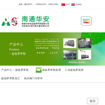
热线（微信同号）：
15996616200
、
13906276600
中文
English
产品中心
Products
> 超临界萃取
产品中心 > 超临界萃取：
超临界萃取装置
工业超临界装置
超临界萃取加工
高压阀门与管件
返回