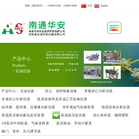
热线（微信同号）：
15996616200
、
13906276600
中文
English
产品中心
Products
> 石油仪器
产品中心 > 石油仪器：
岩心、岩样制备设备
常规岩心分析仪器
专项岩心分析仪器
提高采收率及采油工艺实验仪器
钻井液、固井液、压裂液分析仪器
非常规油气实验装置
地层流体分析仪器
高温高压催化炼化反应装置
高温高压反应釜
岩心夹持器、物理模型
ZR高压中间容器、气体采样器
高压电动、手动计量泵
阀门、管件、压力调节器