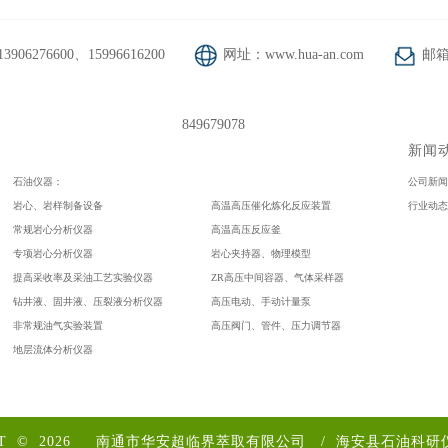
906276600、15996616200
网址：www.hua-an.com
邮箱：
849679078
新闻
石油仪器：
公司新
岩心、岩样制备设备
高温高压催化炼化反应装置
行业动
常规岩心分析仪器
高温高压反应釜
专项岩心分析仪器
岩心夹持器、物理模型
提高采收率及采油工艺实验仪器
ZR高压中间容器、气体采样器
钻井液、固井液、压裂液分析仪器
高压电动、手动计量泵
非常规油气实验装置
高压阀门、管件、压力调节器
地层流体分析仪器
HT © 2026
南通市华安超临界萃取有限公司
/
海安县石油科研